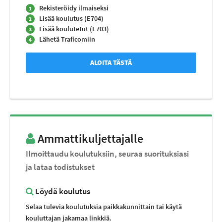
Rekisteröidy ilmaiseksi
1
Lisää koulutus (E704)
2
Lisää koulutetut (E703)
3
Lähetä Traficomiin
4
ALOITA TÄSTÄ
Ammattikuljettajalle
Ilmoittaudu koulutuksiin, seuraa suorituksiasi
ja lataa todistukset
Löydä koulutus
Selaa tulevia koulutuksia paikkakunnittain tai käytä
kouluttajan jakamaa linkkiä.