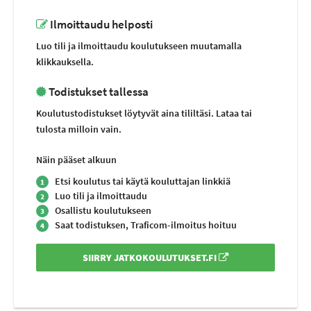
Ilmoittaudu helposti
Luo tili ja ilmoittaudu koulutukseen muutamalla
klikkauksella.
Todistukset tallessa
Koulutustodistukset löytyvät aina tililtäsi. Lataa tai
tulosta milloin vain.
Näin pääset alkuun
Etsi koulutus tai käytä kouluttajan linkkiä
1
Luo tili ja ilmoittaudu
2
Osallistu koulutukseen
3
Saat todistuksen, Traficom-ilmoitus hoituu
4
SIIRRY JATKOKOULUTUKSET.FI