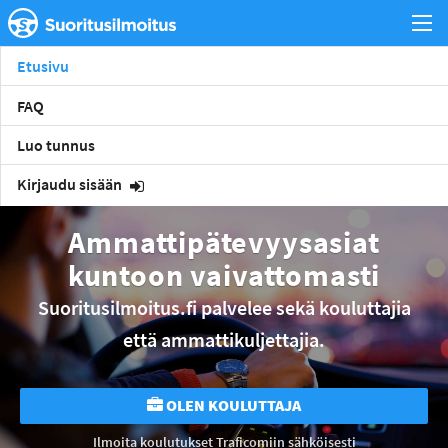
Etusivu
FAQ
Luo tunnus
Kirjaudu sisään
Ammattipätevyysasiat
kuntoon vaivattomasti
Suoritusilmoitus.fi palvelee sekä kouluttajia
että ammattikuljettajia.
OLEN KOULUTTAJA
Ilmoita koulutukset Traficomiin sähköisesti