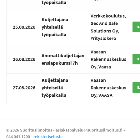
työpaikalla
Verkkokoulutus,
Kuljettajana
Sec And Safe
25.08.2026
yhteisellä
I
Solutions Oy,
työpaikalla
Yrityslokero
Vaasan
Ammattikuljettajan
26.08.2026
Rakennuskeskus
I
ensiapukurssi 7h
Oy, Vaasa
Kuljettajana
Vaasan
27.08.2026
yhteisellä
Rakennuskeskus
I
työpaikalla
Oy, VAASA
© 2026 Suoritusilmoitus - asiakaspalvelu@suoritusilmoitus.fi -
044 041 1200
-
rekisteriseloste