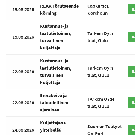
REAK Förutseende
Capkurser,
15.08.2026
I
körning
Korsholm
Kustannus- ja
laatutietoinen,
Tarkem Oy:n
15.08.2026
I
turvallinen
tilat, Oulu
kuljettaja
Kustannus- ja
laatutietoinen,
Tarkem Oy:n
22.08.2026
I
turvallinen
tilat, OULU
kuljettaja
Ennakoiva ja
TArkem OY:N
22.08.2026
taloudellinen
I
tilat, OULU
ajaminen
Kuljettajana
Suomen Tulityöt
24.08.2026
yhteisellä
I
Oy, Pori