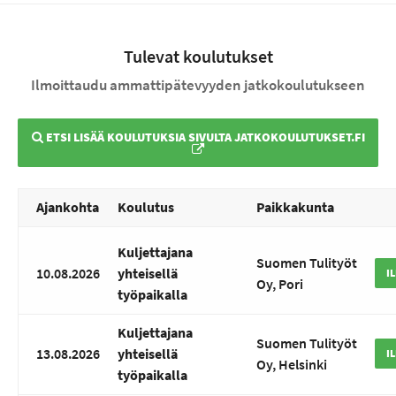
Tulevat koulutukset
Ilmoittaudu ammattipätevyyden jatkokoulutukseen
ETSI LISÄÄ KOULUTUKSIA SIVULTA JATKOKOULUTUKSET.FI
Ajankohta
Koulutus
Paikkakunta
Kuljettajana
Suomen Tulityöt
10.08.2026
yhteisellä
I
Oy, Pori
työpaikalla
Kuljettajana
Suomen Tulityöt
13.08.2026
yhteisellä
I
Oy, Helsinki
työpaikalla