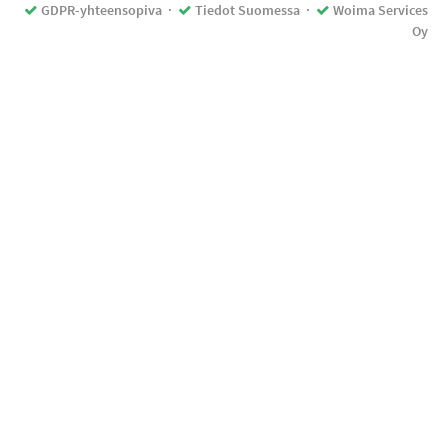
GDPR-yhteensopiva
·
Tiedot Suomessa
·
Woima Services
Oy