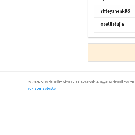
Yhteyshenkilö
Osallistujia
© 2026 Suoritusilmoitus - asiakaspalvelu@suoritusilmoitus
rekisteriseloste