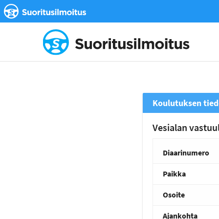
Koulutuksen tied
Vesialan vastuul
Diaarinumero
Paikka
Osoite
Ajankohta