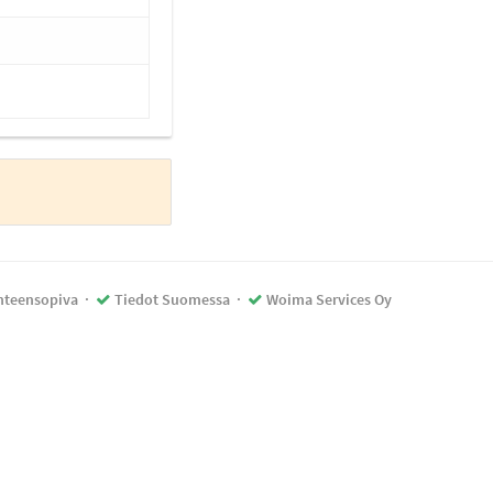
teensopiva
·
Tiedot Suomessa
·
Woima Services Oy