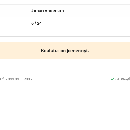
Johan Anderson
6 / 24
Koulutus on jo mennyt.
.fi -
044 041 1200
-
GDPR-yh