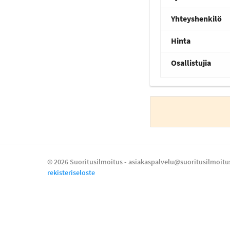
Yhteyshenkilö
Hinta
Osallistujia
© 2026 Suoritusilmoitus - asiakaspalvelu@suoritusilmoitus
rekisteriseloste