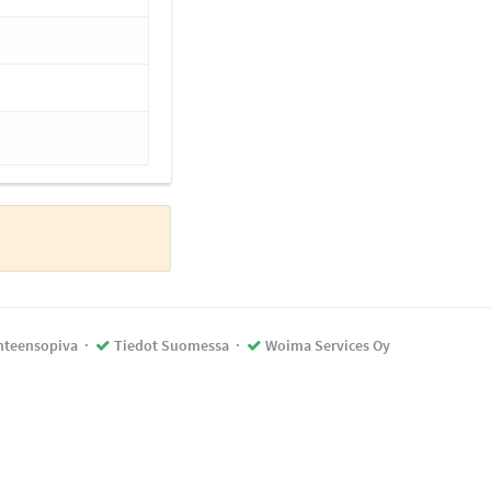
teensopiva
·
Tiedot Suomessa
·
Woima Services Oy