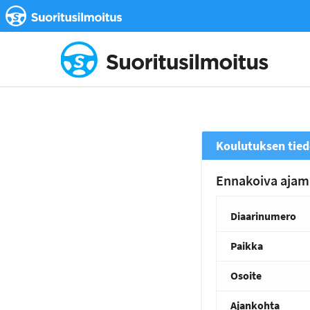
Koulutuksen tied
Ennakoiva ajam
Diaarinumero
Paikka
Osoite
Ajankohta