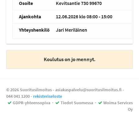
Osoite
Kevitsantie 730 99670
Ajankohta
12.06.2026 klo 08:00 - 15:00
Yhteyshenkilö
Jari Meriläinen
Koulutus on jo mennyt.
© 2026 Suoritusilmoitus - asiakaspalvelu@suoritusilmoitus.fi -
044 041 1200
-
rekisteriseloste
GDPR-yhteensopiva
·
Tiedot Suomessa
·
Woima Services
Oy